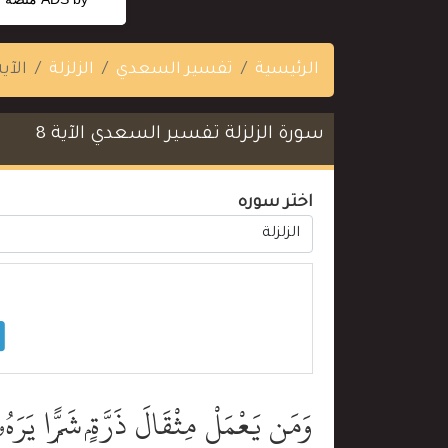
الرئيسية
تفسير السعدي
الزلزلة
الآية 
سورة الزلزلة تفسير السعدي الآية 8
اختر سوره
وَمَن يَعْمَلْ مِثْقَالَ ذَرَّةٍۢ شَرًّۭا يَرَهُ