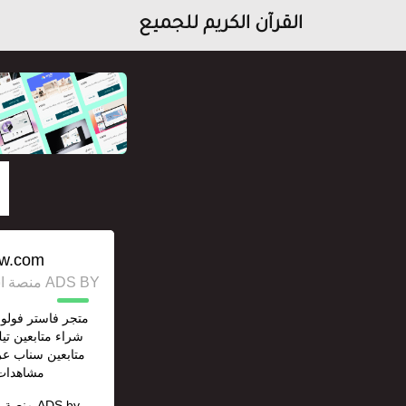
القرآن الكريم للجميع
ow.com/
ADS BY منصة استقل للإعلانات وخدمات السيو
متجر فاستر فولو ل
شراء متابعين تي
متابعين سناب عر
مشاهدات 
ADS by
منصة ا