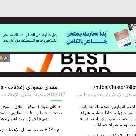
https://fasterfoll
منتدى سعودي إعلانات - saudi ads
ADS BY منصة استقل للإعلانات وخدمات السيو
دعم المتابعين نقدم لك خدماتنا :
اذا كان لديك ( موقع - اعلان - منتج - 
ك توك، زيادة نقاط سناب، شراء
صفحة - حساب - قناة - تطبيق - منتد
ب، حساب تيك توك للبيع، شراء
شيء آخر ) وتريد اشهاره هنا
يوتيوب، شراء حسابات
ADS by
منصة استقل للإعلانات و
ستقل للإعلانات وخدمات السيو