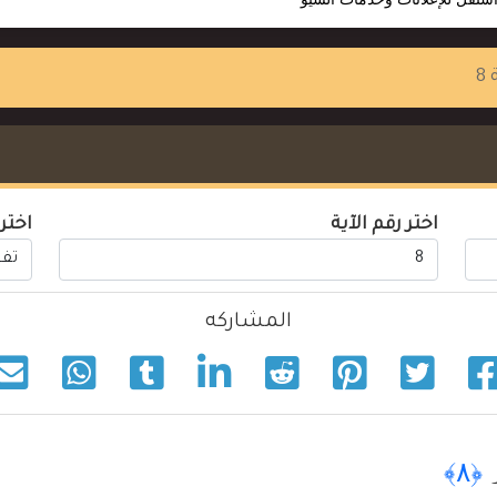
8
اختر رقم الآية
اختر
المشاركه
ۥ
﴿٨﴾