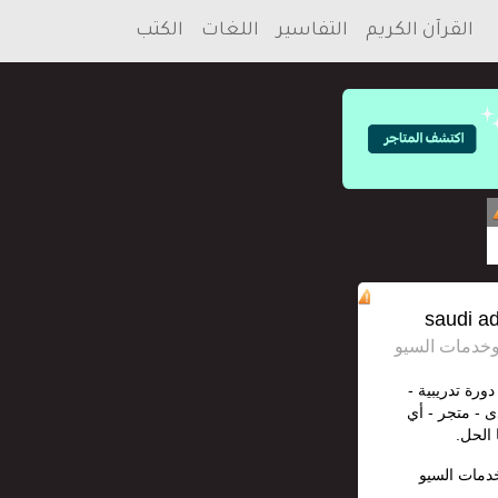
القرآن الكريم
التفاسير
اللغات
الكتب
دورة تدريبية -
ى - متجر - أي
 الحل.
خدمات السيو