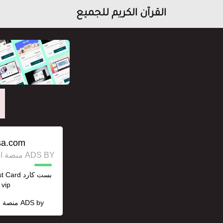
القرآن الكريم للجميع
sa.com/
ADS BY منصة استقل للإعلانات وخدمات السيو
vip نتفلكس ChatGPT
ADS by
منصة ا