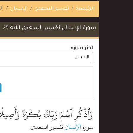
الرئيسية
تفسير السعدي
الإنسان
الآ
سورة الإنسان تفسير السعدي الآية 25
اختر سوره
وَٱذْكُرِ ٱسْمَ رَبِّكَ بُكْرَةًۭ وَأَصِيلً
سورة
الإنسان
تفسير السعدي