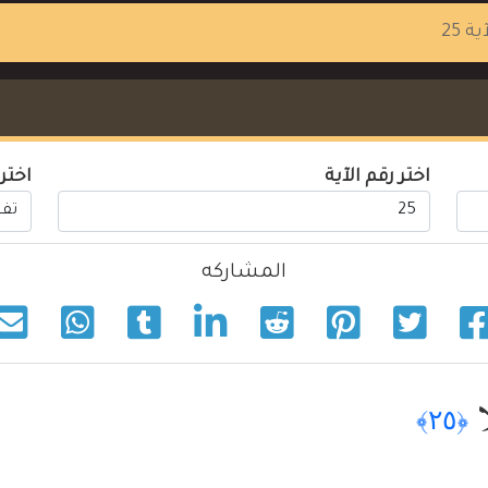
ية 25
اختر رقم الآية
اختر
المشاركه
ۭا
﴿٢٥﴾