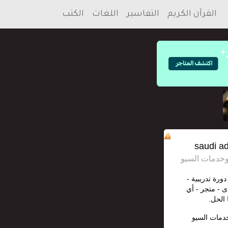
القرآن الكريم
التفاسير
اللغات
الكتب
دورة تدريبية -
ى - متجر - أي
 الحل.
خدمات السيو