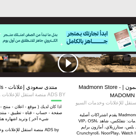
اشتراكات مضمون | Madmonn Store -
منتدى سعودي إعلانات - saudi ads
ADS BY منصة استقل للإعلانات وخدمات السيو
MADOMN
اذا كان لديك ( موقع - اعلان - منتج - 
صفحة - حساب - قناة - تطبيق - منتد
متجر مضمون | Madmonn يقدم اشتراكات أصلية
شيء آخر ) وتريد اشهاره هنا
%100 لأشهر الخدمات: نتفلكس، شاهد VIP، OSN،
فاصل بلس، ستارزبلاي، أمازون برايم
ADS by
منصة استقل للإعلانات و
Crunchyroll، NoorPlay، Watch It، Y