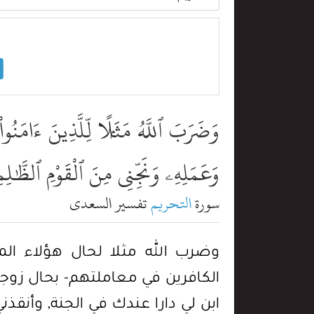
وَضَرَبَ ٱللَّهُ مَثَلًۭا لِّلَّذِينَ ءَامَنُو
وَعَمَلِهِۦ وَنَجِّنِى مِنَ ٱلْقَوْمِ ٱلظَّٰلِ
سورة
التحريم
تفسير السعدي
وضرب الله مثلا لحال هؤلاء الم
الكافرين في معاملتهم- بحال زوجة
ابن لي دارا عندك في الجنة, وأنق