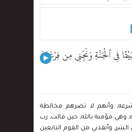
تًۭا فِى ٱلْجَنَّةِ وَنَجِّنِى مِن فِرْعَوْنَ
بشرعه, وأنهم لا تضرهم مخالطة
 وهي مؤمنة بالله, حين قالت, رب
لشر, وأنقذني من القوم التابعين