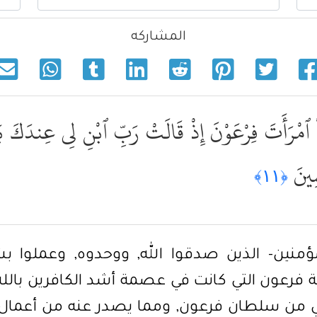
المشاركه
اْ ٱمْرَأَتَ فِرْعَوْنَ إِذْ قَالَتْ رَبِّ ٱبْنِ لِى عِندَكَ بَيْ
مِينَ
﴿١١﴾
ؤمنين- الذين صدقوا الله, ووحدوه, وعملوا 
 فرعون التي كانت في عصمة أشد الكافرين بالله,
ذني من سلطان فرعون, ومما يصدر عنه من أعمال ا