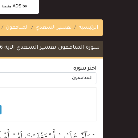
ADS by
منصة ا
الرئيسية
تفسير السعدي
المنافقون
سورة المنافقون تفسير السعدي الآية 6
اختر سوره
سَوَآءٌ عَلَيْهِمْ أَسْتَغْفَرْتَ لَهُمْ أَمْ ل