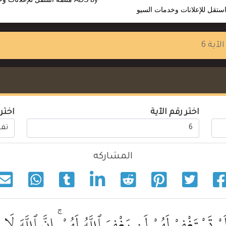
ستقل للإعلانات وخدمات السيو
الآية 6
اختر رقم الآية
اختر
المشاركه
َمْ تَسْتَغْفِرْ لَهُمْ لَن يَغْفِرَ ٱللَّهُ لَهُمْ ۚ إِنَّ ٱللَّهَ 