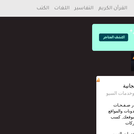
القرآن الكريم
التفاسير
اللغات
الكتب
انية
ار صـفـحـات
دونات والمواقع
 موقعك, كسب
ركات
خدمات السيو