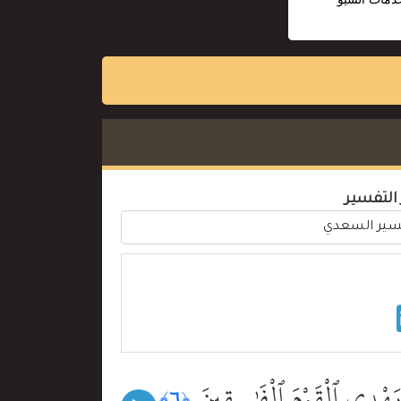
 التفسير
لَا يَهْدِى ٱلْقَوْمَ ٱلْفَٰسِقِينَ
﴿٦﴾