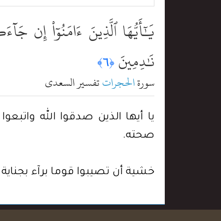
يَٰٓأَيُّهَا ٱلَّذِينَ ءَامَنُوٓاْ إِن جَآءَك
نَٰدِمِينَ
﴿٦﴾
سورة
الحجرات
تفسير السعدي
يا أيها الذين صدقوا الله واتبع
صحته.
خشية أن تصيبوا قوما برآء بجناية 