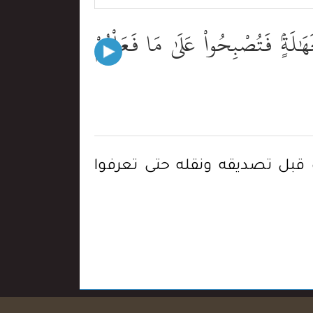
َهَٰلَةٍۢ فَتُصْبِحُواْ عَلَىٰ مَا فَعَلْتُمْ
ه قبل تصديقه ونقله حتى تعرفوا