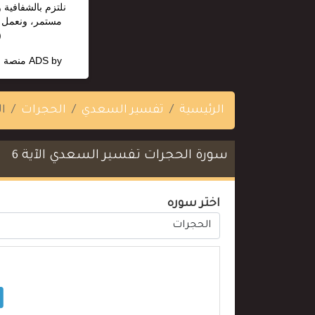
نلتزم بالشفافية 
مستمر، ونعمل ب
5035).
ADS by
منصة ا
الرئيسية
تفسير السعدي
الحجرات
ال
سورة الحجرات تفسير السعدي الآية 6
اختر سوره