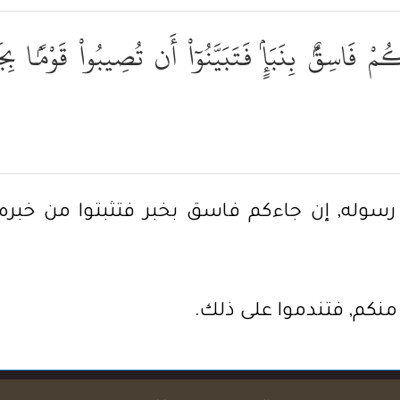
ُمْ فَاسِقٌۢ بِنَبَإٍۢ فَتَبَيَّنُوٓاْ أَن تُصِيبُواْ قَوْمًۢا بِج
وا رسوله, إن جاءكم فاسق بخبر فتثبتوا من خبر
منكم, فتندموا على ذلك.