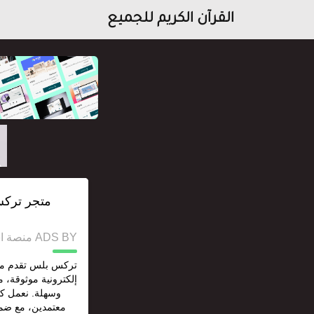
القرآن الكريم للجميع
متجر تركس
ADS BY منصة استقل للإعلانات وخدمات السيو
تركس بلس تقدم من
إلكترونية موثوقة، 
وسهلة. نعمل ك
معتمدين، مع ضما