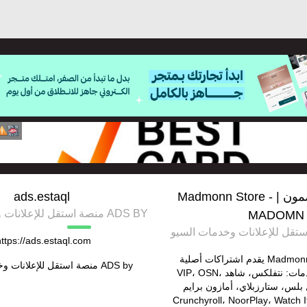
اشتراكات مضمون | Madmonn Store -
ads.estaql
ADS BY منصة استقل للإعلانات وخدمات السيو
MADOMN
ttps://ads.estaql.com/
متجر مضمون | Madmonn يقدم اشتراكات أصلية
ADS by
منصة استقل للإعلانات و
%100 لأشهر الخدمات: نتفلكس، شاهد VIP، OSN،
فاصل بلس، ستارزبلاي، أمازون برايم
Crunchyroll، NoorPlay، Watch It، Y