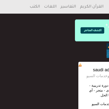
القرآن الكريم
التفاسير
اللغات
الكتب
دورة تدريبية -
ى - متجر - أي
 الحل.
خدمات السيو