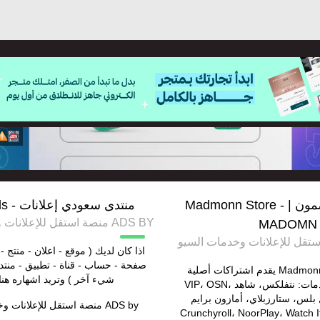
اشتراكات مضمون | Madmonn Store -
منتدى سعودي إعلانات - saudi ads
ADS BY منصة استقل للإعلانات وخدمات السيو
MADOMN
اذا كان لديك ( موقع - اعلان - منتج - 
صفحة - حساب - قناة - تطبيق - منتد
متجر مضمون | Madmonn يقدم اشتراكات أصلية
شيء آخر ) وتريد اشهاره هنا
%100 لأشهر الخدمات: نتفلكس، شاهد VIP، OSN،
فاصل بلس، ستارزبلاي، أمازون برايم
ADS by
منصة استقل للإعلانات و
Crunchyroll، NoorPlay، Watch It، Y