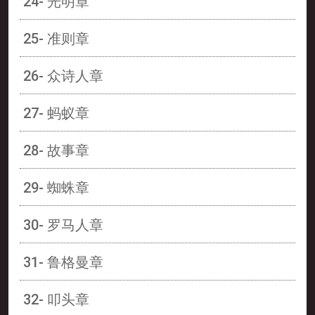
24- 光明章
25- 准则章
26- 众诗人章
27- 蚂蚁章
28- 故事章
29- 蜘蛛章
30- 罗马人章
31- 鲁格曼章
32- 叩头章