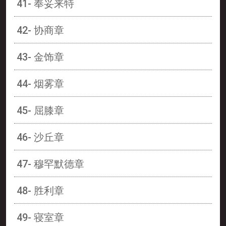
41- 奉妥来特
42- 协商章
43- 金饰章
44- 烟雾章
45- 屈膝章
46- 沙丘章
47- 穆罕默德章
48- 胜利章
49- 寝室章