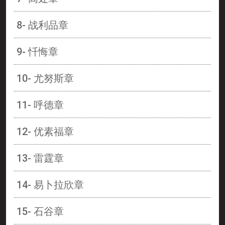
8- 战利品章
9- 忏悔章
10- 尤努斯章
11- 呼德章
12- 优素福章
13- 雷霆章
14- 易卜拉欣章
15- 石谷章