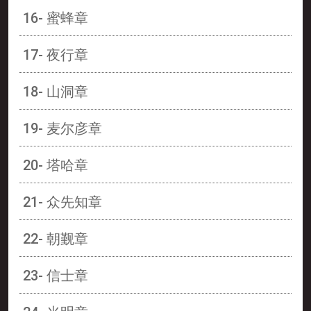
16- 蜜蜂章
17- 夜行章
18- 山洞章
19- 麦尔彦章
20- 塔哈章
21- 众先知章
22- 朝觐章
23- 信士章