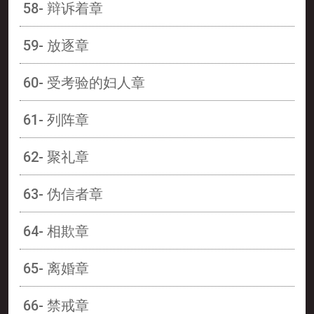
58- 辩诉着章
59- 放逐章
60- 受考验的妇人章
61- 列阵章
62- 聚礼章
63- 伪信者章
64- 相欺章
65- 离婚章
66- 禁戒章