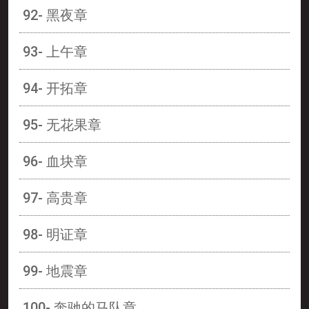
92- 黑夜章
93- 上午章
94- 开拓章
95- 无花果章
96- 血块章
97- 高贵章
98- 明证章
99- 地震章
100- 奔驰的马队章