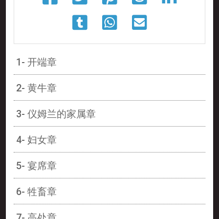
1- 开端章
2- 黄牛章
3- 仪姆兰的家属章
4- 妇女章
5- 宴席章
6- 牲畜章
7- 高处章