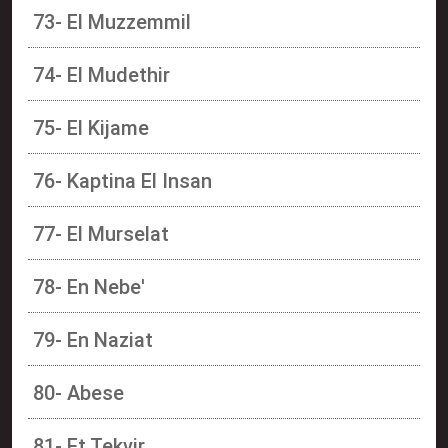
73- El Muzzemmil
74- El Mudethir
75- El Kijame
76- Kaptina El Insan
77- El Murselat
78- En Nebe'
79- En Naziat
80- Abese
81- Et Tekvir