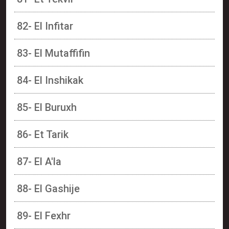
82- El Infitar
83- El Mutaffifin
84- El Inshikak
85- El Buruxh
86- Et Tarik
87- El A'la
88- El Gashije
89- El Fexhr