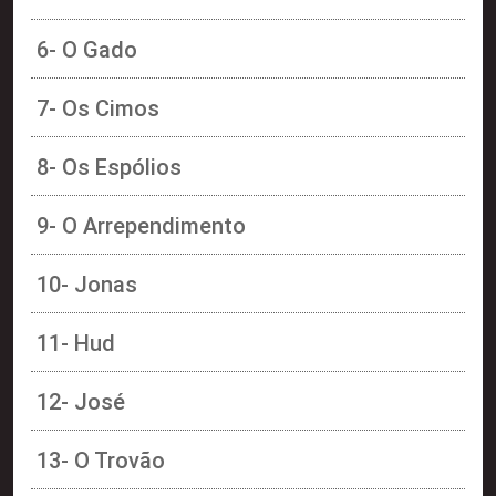
6- O Gado
7- Os Cimos
8- Os Espólios
9- O Arrependimento
10- Jonas
11- Hud
12- José
13- O Trovão