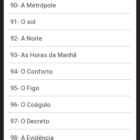
90- A Metrópole
91- O sol
92- A Noite
93- As Horas da Manhã
94- O Conforto
95- O Figo
96- O Coágulo
97- O Decreto
98- A Evidência