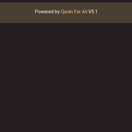
Powered by
Quran For All
V5.1