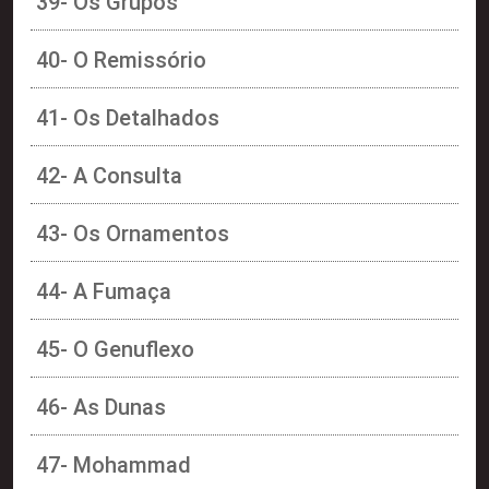
39- Os Grupos
40- O Remissório
41- Os Detalhados
42- A Consulta
43- Os Ornamentos
44- A Fumaça
45- O Genuflexo
46- As Dunas
47- Mohammad