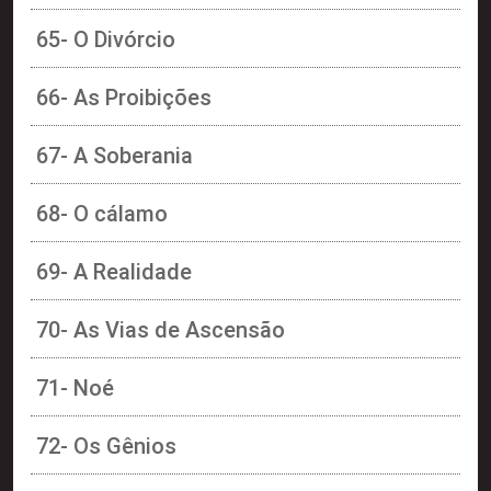
65- O Divórcio
66- As Proibições
67- A Soberania
68- O cálamo
69- A Realidade
70- As Vias de Ascensão
71- Noé
72- Os Gênios