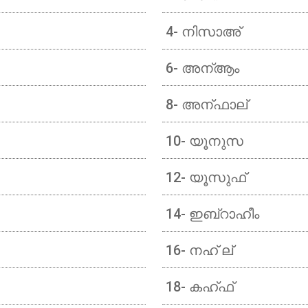
4- നിസാഅ്
6- അന്ആം
8- അന്ഫാല്
10- യൂനുസ
12- യൂസുഫ്
14- ഇബ്റാഹീം
16- നഹ് ല്
18- കഹ്ഫ്