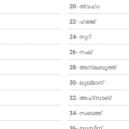
20- ത്വഹാ
22- ഹജ്ജ്
24- നൂറ്
26- നംല്
28- അന്കബൂത്ത്
30- ലുഖ്മാന്
32- അഹ്സാബ്
34- സബഅ്
36- യാസീന്