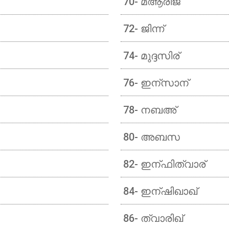
70- മആരിജ്
72- ജിന്ന്
74- മുദ്ദസിര്
76- ഇന്സാന്
78- നബഅ്
80- അബസ
82- ഇന്ഫിത്വാര്
84- ഇന്ഷിഖാഖ്
86- ത്വാരിഖ്