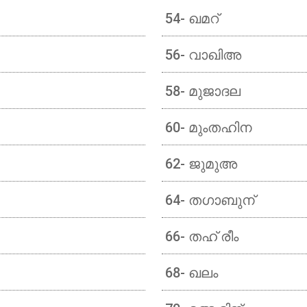
54- ഖമറ്
56- വാഖിഅ
58- മുജാദല
60- മുംതഹിന
62- ജുമുഅ
64- തഗാബുന്
66- തഹ് രീം
68- ഖലം