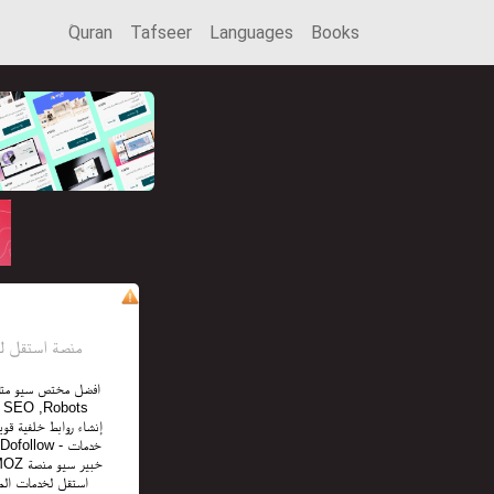
َQuran
Tafseer
Languages
Books
منصة استقل للإع
افضل مختص سيو متاج,
ollow - خدمات
استقل لخدمات المو