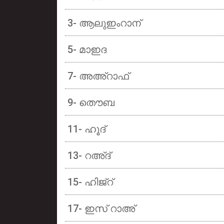
3- ആലുഇംറാന്
5- മാഇദ
7- അഅ്റാഫ്
9- തൌബ
11- ഹൂദ്
13- റഅ്ദ്
15- ഹിജ്റ്
17- ഇസ് റാഅ്