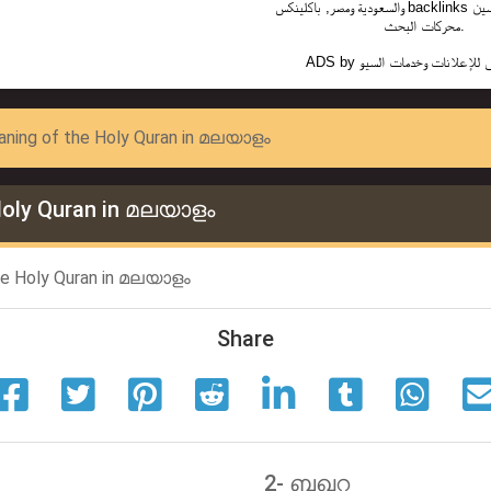
والسعودية ومصر, باكلينكس backlinks تصميم مواقع وتحسين
محركات البحث.
ADS by
 للإعلانات وخدمات السيو
eaning of the Holy Quran in മലയാളം
 Holy Quran in മലയാളം
he Holy Quran in മലയാളം
Share
2- ബഖറ