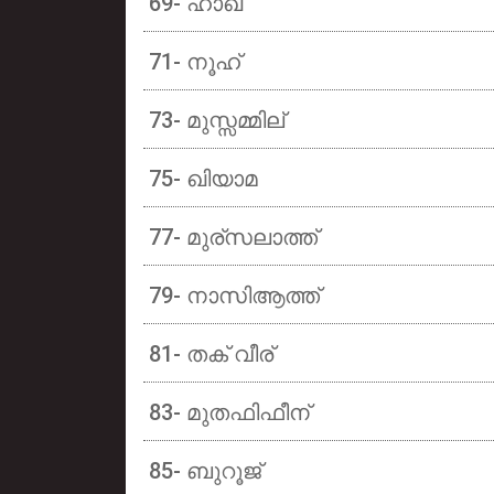
69- ഹാഖ
71- നൂഹ്
73- മുസ്സമ്മില്
75- ഖിയാമ
77- മുര്സലാത്ത്
79- നാസിആത്ത്
81- തക് വീര്
83- മുതഫിഫീന്
85- ബുറൂജ്