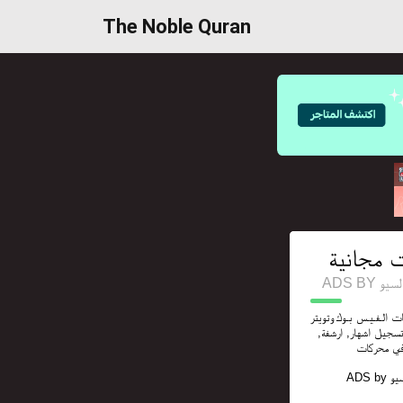
The Noble Quran
ت مجانية
ADS B
 الـفـيـس بـوك وتويتر
ن تسجيل اشهار, ارشفة
 في محركات
ADS by
يو