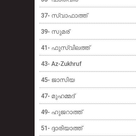
37- സ്വാഫാത്ത്
39- സുമര്
41- ഫുസ്വിലത്ത്
43- Az-Zukhruf
45- ജാസിയ
47- മുഹമ്മദ്
49- ഹുജറാത്ത്
51- ദ്ദാരിയാത്ത്