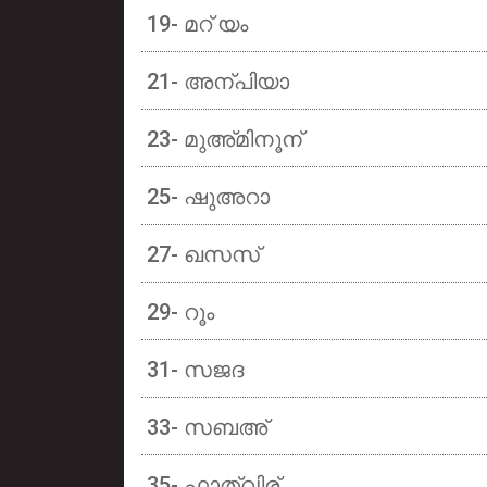
19- മറ് യം
21- അന്പിയാ
23- മുഅ്മിനൂന്
25- ഷുഅറാ
27- ഖസസ്
29- റൂം
31- സജദ
33- സബഅ്
35- ഫാത്വിര്