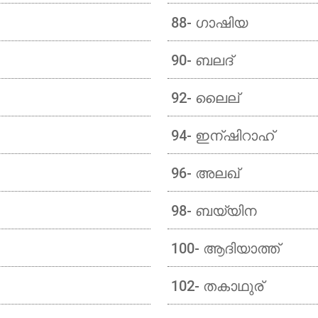
88- ഗാഷിയ
90- ബലദ്
92- ലൈല്
94- ഇന്ഷിറാഹ്
96- അലഖ്
98- ബയ്യിന
100- ആദിയാത്ത്
102- തകാഥുര്