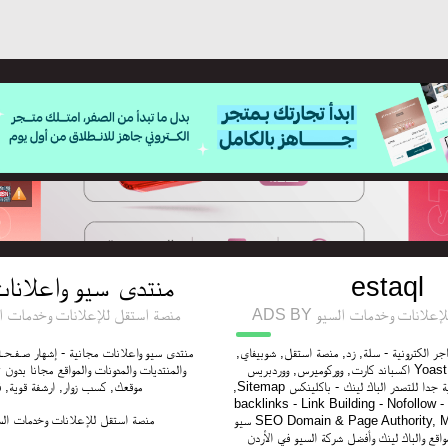
منتدى سيو واعلانا
estaql
ADS BY لانات وخدمات السيو
Y منصة استقل للإعلانات وخدمات السيو
ر الكترونية - سلة, زد, منصة استقل, شوبيفاي
منتدى سيو واعلانات مجانية - إشهار صـفـحـات
اكسباند كارت, ووركوميرس, ووردبريس Yoast SEO ,Robots
والمنتديات والمدونات والمواقع مجانا بدو,
,Sitemap إنشاء روابط خلفية قوية جدا للتصدر الباك لينك - باكلينكس
موقعك, كسب زوار, ارشفة قوية,
backlinks - Link Building - Nofollow - Dof
منصة استقل للإعلانات وخدمات الس
سيو SEO Domain & Page Authority, MOZ خبير سيو منصة
اقع والباك لينك وأفضل شركة السيو في الأردن