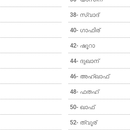
38- സ്വാദ്
40- ഗാഫിര്
42- ഷൂറാ
44- ദുഖാന്
46- അഹ്ഖാഫ്
48- ഫതഹ്
50- ഖാഫ്
52- ത്വൂര്