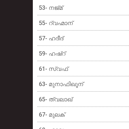
53- നജ്മ്
55- റ്വഹ്മാന്
57- ഹദീദ്
59- ഹഷ്റ്
61- സ്വഫ്
63- മുനാഫിഖൂന്
65- ത്വലാഖ്
67- മുലക്