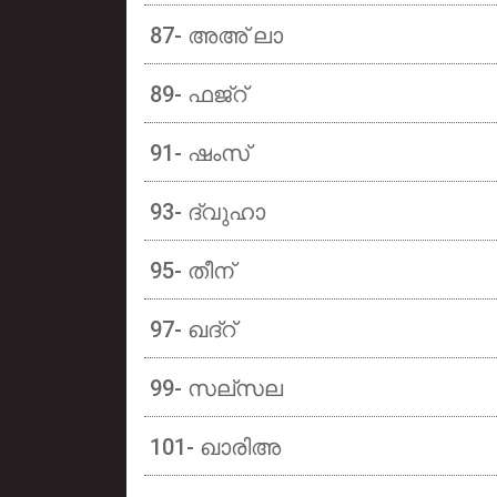
87- അഅ് ലാ
89- ഫജ്റ്
91- ഷംസ്
93- ദ്വുഹാ
95- തീന്
97- ഖദ്റ്
99- സല്സല
101- ഖാരിഅ