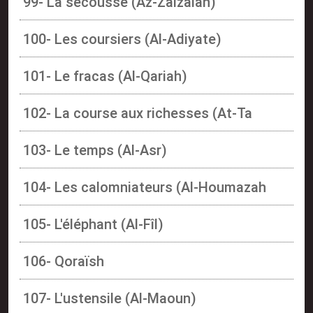
99- La secousse (Az-Zalzalah)
100- Les coursiers (Al-Adiyate)
101- Le fracas (Al-Qariah)
102- La course aux richesses (At-Ta
103- Le temps (Al-Asr)
104- Les calomniateurs (Al-Houmazah
105- L'éléphant (Al-Fîl)
106- Qoraïsh
107- L'ustensile (Al-Maoun)