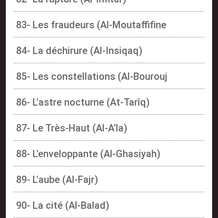
83- Les fraudeurs (Al-Moutaffifine
84- La déchirure (Al-Insiqaq)
85- Les constellations (Al-Bourouj
86- L'astre nocturne (At-Tarîq)
87- Le Très-Haut (Al-A’la)
88- L'enveloppante (Al-Ghasiyah)
89- L'aube (Al-Fajr)
90- La cité (Al-Balad)