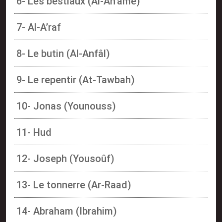
6- Les bestiaux (Al-An’ame)
7- Al-A’raf
8- Le butin (Al-Anfâl)
9- Le repentir (At-Tawbah)
10- Jonas (Younouss)
11- Hud
12- Joseph (Yousoûf)
13- Le tonnerre (Ar-Raad)
14- Abraham (Ibrahim)