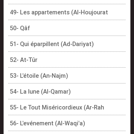
49- Les appartements (Al-Houjourat
50- Qâf
51- Qui éparpillent (Ad-Dariyat)
52- At-Tûr
53- L'étoile (An-Najm)
54- La lune (Al-Qamar)
55- Le Tout Miséricordieux (Ar-Rah
56- L'evénement (Al-Waqi'a)