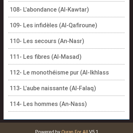
108- L'abondance (Al-Kawtar)
109- Les infidèles (Al-Qafiroune)
110- Les secours (An-Nasr)
111- Les fibres (Al-Masad)
112- Le monothéisme pur (Al-Ikhlass
113- L'aube naissante (Al-Falaq)
114- Les hommes (An-Nass)
Powered by
Quran For All
V5.1