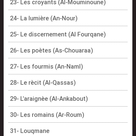
23- Les croyants (Al-Mouminoune)
24- La lumière (An-Nour)
25- Le discernement (Al Fourqane)
26- Les poètes (As-Chouaraa)
27- Les fourmis (An-Naml)
28- Le rècit (Al-Qassas)
29- L'araignèe (Al-Ankabout)
30- Les romains (Ar-Roum)
31- Louqmane