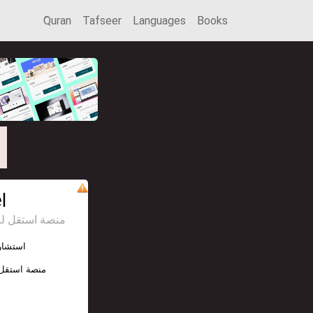
َQuran
Tafseer
Languages
Books
l
منصة استقل للإعل
استشاري
منصة استقل 