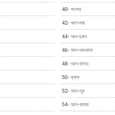
40- গাফের
42- আশ-শুরা
44- আদ-দুখান
46- আল-আহকাফ
48- আল-ফাতহ
50- ক্বাফ
52- আত-তূর
54- আল-কামার