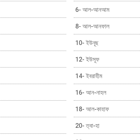
6- আল-আনআম
8- আল-আনফাল
10- ইউনূছ
12- ইউসূফ
14- ইবরাহীম
16- আন-নাহল
18- আল-কাহাফ
20- ত্বা-হা