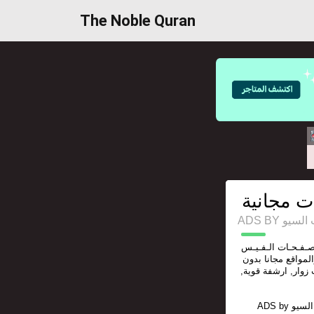
The Noble Quran
ت مجانية
ADS BY 
صـفـحـات الـفـيـس
المواقع مجانا بدون
زوار, ارشفة قوية
ADS by
السيو