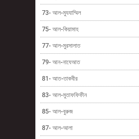
73- আল-মুযযাম্মিল
75- আল-কিয়ামাহ
77- আল-মুরসালাত
79- আন-নাযেআত
81- আত-তাকবীর
83- আল-মুতাফফিফীন
85- আল-বুরুজ
87- আল-আলা