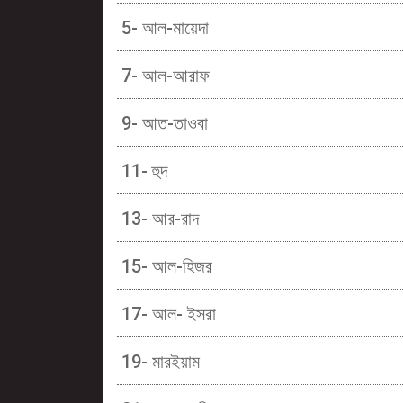
5- আল-মায়েদা
7- আল-আরাফ
9- আত-তাওবা
11- হুদ
13- আর-রাদ
15- আল-হিজর
17- আল- ইসরা
19- মারইয়াম