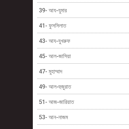
39- আয-যুমার
41- ফুসসিলাত
43- আয-যুখরুফ
45- আল-জাসিয়া
47- মুহাম্মাদ
49- আল-হুজুরাত
51- আজ-জারিয়াত
53- আন-নাজম