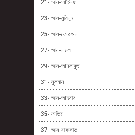
21- আল-আম্বিয়া
23- আল-মুমিনুন
25- আল-ফোরকান
27- আন-নামল
29- আল-আনকাবুত
31- লুকমান
33- আল-আহযাব
35- ফাতির
37- আস-সাফফাত