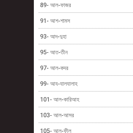
89- আল-ফাজর
91- আশ-শামস
93- আদ-দুহা
95- আত-তীন
97- আল-কদর
99- আয-যালযালাহ
101- আল-কারিআহ
103- আল-আসর
105- আল-ফীল