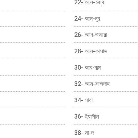
22- আল-হজ্ব
24- আন-নূর
26- আশ-শুআরা
28- আল-কাসাস
30- আর-রূম
32- আস-সাজদাহ
34- সাবা
36- ইয়াসীন
38- সা-দ