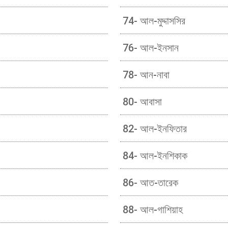
74- আল-মুদ্দাসসির
76- আল-ইনসান
78- আন-নাবা
80- আবাসা
82- আল-ইনফিতার
84- আল-ইনশিকাক
86- আত-তারেক
88- আল-গাশিয়াহ